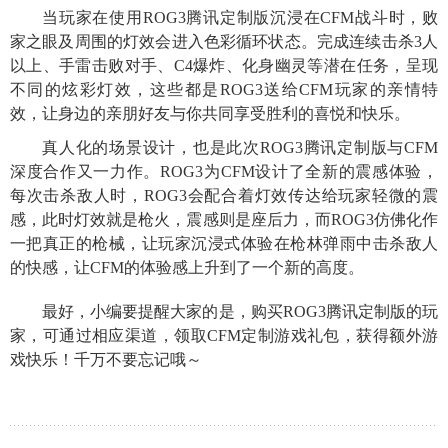
当玩家在使用ROG3腾讯定制版沉浸在CFM战斗时，败
家之眼及周围的灯效会进入色彩循环状态。完成连续击杀3人
以上、手雷击败对手、C4爆炸、化身幽灵等潜在任务，呈现
不同的炫彩灯效，这些都是ROG3送给CFM玩家的亲情特
效，让身边的亲朋好友与你共同享受胜利的喜悦和快乐。
真人化的场景设计，也是此次ROG3腾讯定制版与CFM
深度合作又一力作。ROG3为CFM设计了全新的震感体验，
每次击杀敌人时，ROG3会配合着灯效传达给玩家轻微的震
感，此时灯效就是枪火，震感则是座后力，而ROG3仿佛化作
一把真正的枪械，让玩家沉浸式体验在枪林弹雨中击杀敌人
的快感，让CFM的体验感上升到了一个新的高度。
最好，小编要提醒大家的是，购买ROG3腾讯定制版的玩
家，可通过相应渠道，领取CFM定制游戏礼包，获得额外游
戏快乐！千万不要忘记哦～